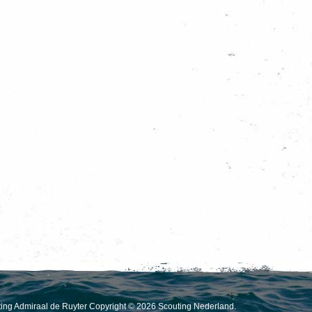
outing Admiraal de Ruyter Copyright © 2026 Scouting Nederland.