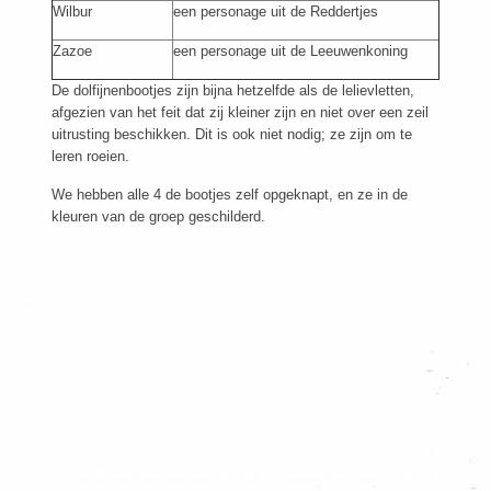
Wilbur
een personage uit de Reddertjes
Zazoe
een personage uit de Leeuwenkoning
De dolfijnenbootjes zijn bijna hetzelfde als de lelievletten,
afgezien van het feit dat zij kleiner zijn en niet over een zeil
uitrusting beschikken. Dit is ook niet nodig; ze zijn om te
leren roeien.
We hebben alle 4 de bootjes zelf opgeknapt, en ze in de
kleuren van de groep geschilderd.
Dit is de officiële website van Scouting Admiraal de Ruyter Copyright