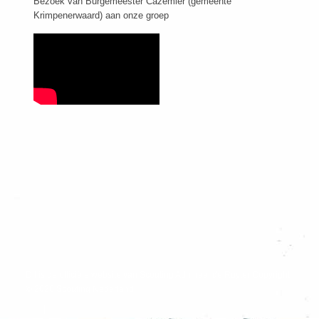
Bezoek van Burgemeester Cazemier (gemeente
Krimpenerwaard) aan onze groep
Dit is de officiële website van Scouting Admiraal de Ruyter Copyright
© 2026 Scouting Nederland.
|