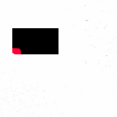
Dit is de officiële website van Scouting Admiraal de Ruyter Copyright