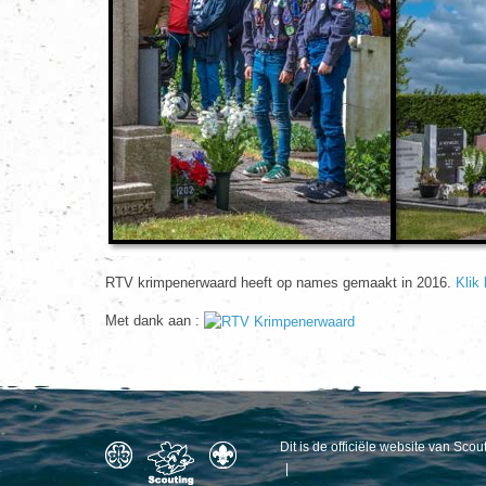
RTV krimpenerwaard heeft op names gemaakt in 2016.
Klik 
Met dank aan :
Dit is de officiële website van Sc
|