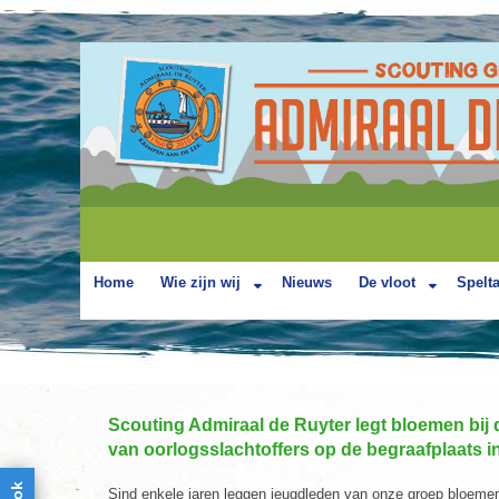
Home
Wie zijn wij
Nieuws
De vloot
Spelt
Scouting Admiraal de Ruyter legt bloemen bij 
van oorlogsslachtoffers op de begraafplaats i
Sind enkele jaren leggen jeugdleden van onze groep bloemen 